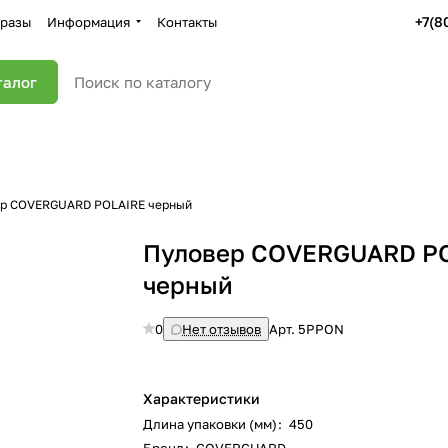
+7(8
разы
Информация
Контакты
талог
р COVERGUARD POLAIRE черный
Пуловер COVERGUARD P
черный
0
Нет отзывов
Арт.
5PPON
Характеристики
Длина упаковки (мм)
:
450