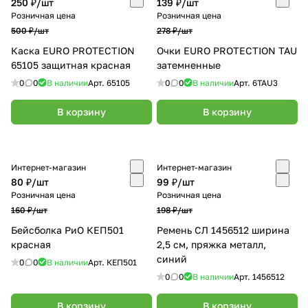
250 ₽/
шт
139 ₽/
шт
Розничная цена
Розничная цена
500 ₽/
шт
278 ₽/
шт
Каска EURO PROTECTION
Очки EURO PROTECTION TAU
65105 защитная красная
затемненные
0
0
В наличии
Арт.
65105
0
0
В наличии
Арт.
6TAU3
В корзину
В корзину
Интернет-магазин
Интернет-магазин
80 ₽/
шт
99 ₽/
шт
Розничная цена
Розничная цена
160 ₽/
шт
198 ₽/
шт
Бейсболка РиО КЕП501
Ремень СЛ 1456512 ширина
красная
2,5 см, пряжка металл,
синий
0
0
В наличии
Арт.
КЕП501
0
0
В наличии
Арт.
1456512
В корзину
В корзину