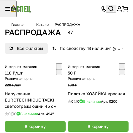
Главная
Каталог
РАСПРОДАЖА
РАСПРОДАЖА
87
Все фильтры
По свойству "В наличии" (убывание)
Интернет-магазин
Интернет-магазин
110 ₽/
шт
50 ₽
Розничная цена
Розничная цена
220 ₽/
шт
100 ₽
Нарукавник
Пилотка ХОЗЯЙКА красная
EUROTECHNIQUE TAEKI
0
0
В наличии
Арт.
0200
светоотражающий 45 см
0
0
В наличии
Арт.
4945
В корзину
В корзину