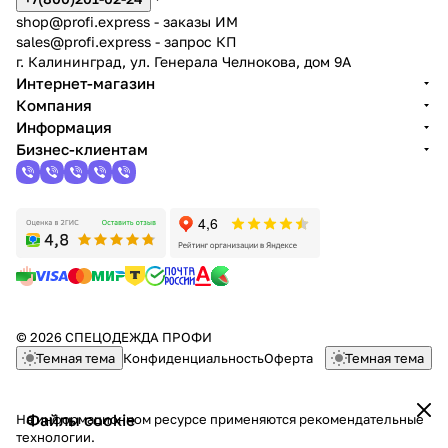
shop@profi.express
- заказы ИМ
sales@profi.express
- запрос КП
г. Калининград, ул. Генерала Челнокова, дом 9A
Интернет-магазин
Компания
Информация
Бизнес-клиентам
© 2026 СПЕЦОДЕЖДА ПРОФИ
Темная тема
Конфиденциальность
Оферта
Темная тема
Файлы cookie
На информационном ресурсе применяются
рекомендательные
технологии
.