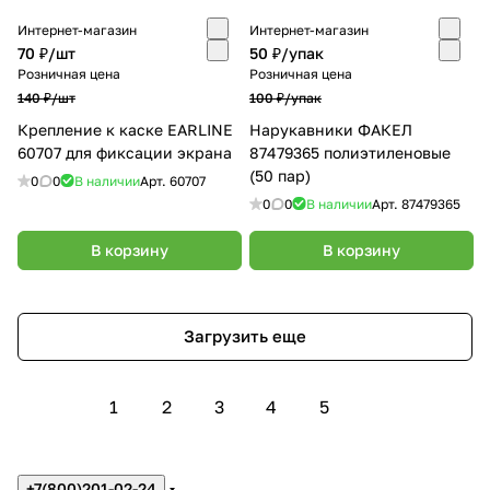
Интернет-магазин
Интернет-магазин
70 ₽/
шт
50 ₽/
упак
Розничная цена
Розничная цена
140 ₽/
шт
100 ₽/
упак
Крепление к каске EARLINE
Нарукавники ФАКЕЛ
60707 для фиксации экрана
87479365 полиэтиленовые
(50 пар)
0
0
В наличии
Арт.
60707
0
0
В наличии
Арт.
87479365
В корзину
В корзину
Загрузить еще
1
2
3
4
5
+7(800)201-02-24