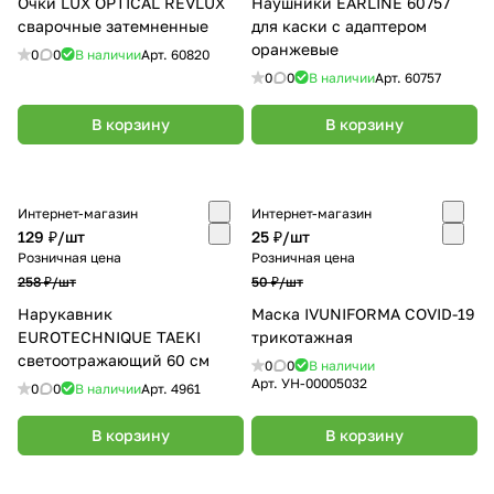
Очки LUX OPTICAL REVLUX
Наушники EARLINE 60757
сварочные затемненные
для каски с адаптером
оранжевые
0
0
В наличии
Арт.
60820
0
0
В наличии
Арт.
60757
В корзину
В корзину
Интернет-магазин
Интернет-магазин
129 ₽/
шт
25 ₽/
шт
Розничная цена
Розничная цена
258 ₽/
шт
50 ₽/
шт
Нарукавник
Маска IVUNIFORMA COVID-19
EUROTECHNIQUE TAEKI
трикотажная
светоотражающий 60 см
0
0
В наличии
Арт.
УН-00005032
0
0
В наличии
Арт.
4961
В корзину
В корзину