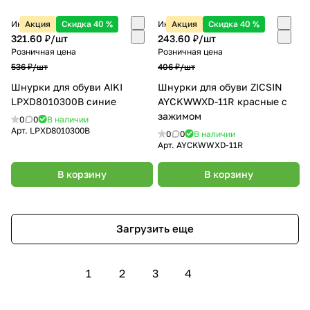
Интернет-магазин
Акция
Скидка 40 %
Интернет-магазин
Акция
Скидка 40 %
321.60 ₽/
шт
243.60 ₽/
шт
Розничная цена
Розничная цена
536 ₽/
шт
406 ₽/
шт
Шнурки для обуви AIKI
Шнурки для обуви ZICSIN
LPXD8010300B синие
AYCKWWXD-11R красные с
зажимом
0
0
В наличии
Арт.
LPXD8010300B
0
0
В наличии
Арт.
AYCKWWXD-11R
В корзину
В корзину
Загрузить еще
1
2
3
4