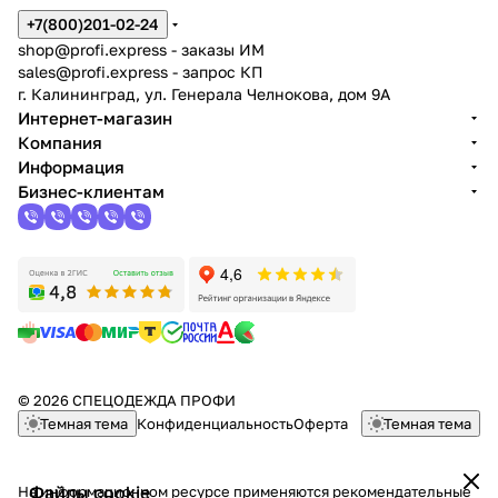
+7(800)201-02-24
shop@profi.express
- заказы ИМ
sales@profi.express
- запрос КП
г. Калининград, ул. Генерала Челнокова, дом 9A
Интернет-магазин
Компания
Информация
Бизнес-клиентам
© 2026 СПЕЦОДЕЖДА ПРОФИ
Темная тема
Конфиденциальность
Оферта
Темная тема
Файлы cookie
На информационном ресурсе применяются
рекомендательные