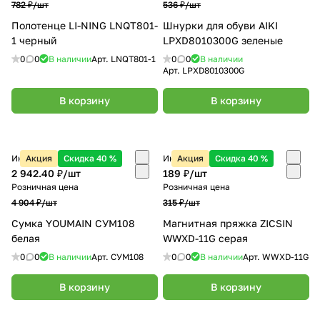
782 ₽/
шт
536 ₽/
шт
Полотенце LI-NING LNQT801-
Шнурки для обуви AIKI
1 черный
LPXD8010300G зеленые
0
0
В наличии
Арт.
LNQT801-1
0
0
В наличии
Арт.
LPXD8010300G
В корзину
В корзину
Интернет-магазин
Акция
Скидка 40 %
Интернет-магазин
Акция
Скидка 40 %
2 942.40 ₽/
шт
189 ₽/
шт
Розничная цена
Розничная цена
4 904 ₽/
шт
315 ₽/
шт
Сумка YOUMAIN СУМ108
Магнитная пряжка ZICSIN
белая
WWXD-11G серая
0
0
В наличии
Арт.
СУМ108
0
0
В наличии
Арт.
WWXD-11G
В корзину
В корзину