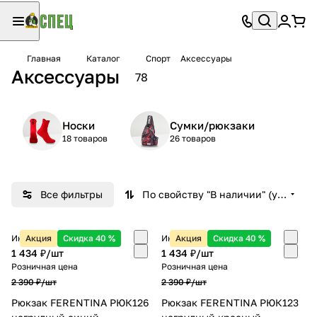
Главная
Каталог
Спорт
Аксессуары
Аксессуары
78
Носки
Сумки/рюкзаки
18 товаров
26 товаров
Все фильтры
По свойству "В наличии" (убывание)
Интернет-магазин
Акция
Скидка 40 %
Интернет-магазин
Акция
Скидка 40 %
1 434 ₽/
шт
1 434 ₽/
шт
Розничная цена
Розничная цена
2 390 ₽/
шт
2 390 ₽/
шт
Рюкзак FERENTINA РЮК126
Рюкзак FERENTINA РЮК123