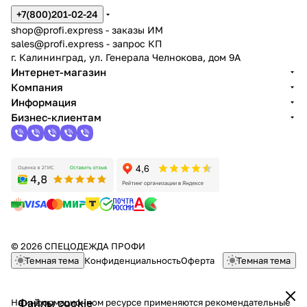
+7(800)201-02-24
shop@profi.express
- заказы ИМ
sales@profi.express
- запрос КП
г. Калининград, ул. Генерала Челнокова, дом 9A
Интернет-магазин
Компания
Информация
Бизнес-клиентам
© 2026 СПЕЦОДЕЖДА ПРОФИ
Темная тема
Конфиденциальность
Оферта
Темная тема
Файлы cookie
На информационном ресурсе применяются
рекомендательные