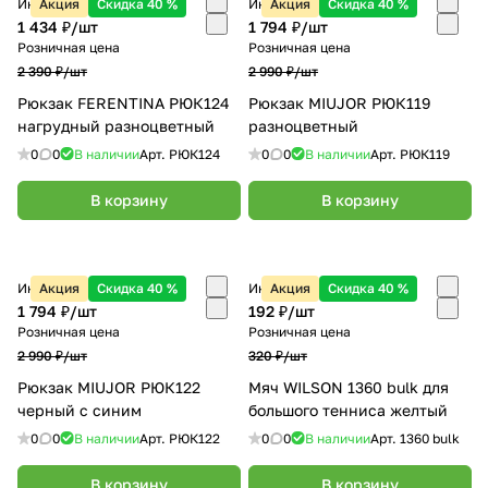
Интернет-магазин
Акция
Скидка 40 %
Интернет-магазин
Акция
Скидка 40 %
1 434 ₽/
шт
1 794 ₽/
шт
Розничная цена
Розничная цена
2 390 ₽/
шт
2 990 ₽/
шт
Рюкзак FERENTINA РЮК124
Рюкзак MIUJOR РЮК119
нагрудный разноцветный
разноцветный
0
0
В наличии
Арт.
РЮК124
0
0
В наличии
Арт.
РЮК119
В корзину
В корзину
Интернет-магазин
Акция
Скидка 40 %
Интернет-магазин
Акция
Скидка 40 %
1 794 ₽/
шт
192 ₽/
шт
Розничная цена
Розничная цена
2 990 ₽/
шт
320 ₽/
шт
Рюкзак MIUJOR РЮК122
Мяч WILSON 1360 bulk для
черный с синим
большого тенниса желтый
0
0
В наличии
Арт.
РЮК122
0
0
В наличии
Арт.
1360 bulk
В корзину
В корзину