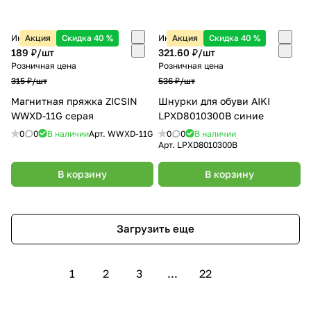
Интернет-магазин
Акция
Скидка 40 %
Интернет-магазин
Акция
Скидка 40 %
189 ₽/
шт
321.60 ₽/
шт
Розничная цена
Розничная цена
315 ₽/
шт
536 ₽/
шт
Магнитная пряжка ZICSIN
Шнурки для обуви AIKI
WWXD-11G серая
LPXD8010300B синие
0
0
В наличии
Арт.
WWXD-11G
0
0
В наличии
Арт.
LPXD8010300B
В корзину
В корзину
Загрузить еще
1
2
3
...
22