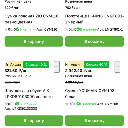
Розничная цена
Розничная цена
529 ₽/
шт
782 ₽/
шт
Сумка поясная ZIO СУМ116
Полотенце LI-NING LNQT801-
разноцветная
1 черный
0
0
В наличии
Арт.
СУМ116
0
0
В наличии
Арт.
LNQT801-1
В корзину
В корзину
Интернет-магазин
Акция
Скидка 40 %
Интернет-магазин
Акция
Скидка 40 %
321.60 ₽/
шт
2 942.40 ₽/
шт
Розничная цена
Розничная цена
536 ₽/
шт
4 904 ₽/
шт
Шнурки для обуви AIKI
Сумка YOUMAIN СУМ108
LPXD8010300G зеленые
белая
0
0
В наличии
0
0
В наличии
Арт.
СУМ108
Арт.
LPXD8010300G
В корзину
В корзину