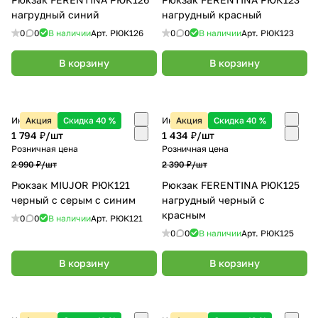
нагрудный синий
нагрудный красный
0
0
В наличии
Арт.
РЮК126
0
0
В наличии
Арт.
РЮК123
В корзину
В корзину
Интернет-магазин
Акция
Скидка 40 %
Интернет-магазин
Акция
Скидка 40 %
1 794 ₽/
шт
1 434 ₽/
шт
Розничная цена
Розничная цена
2 990 ₽/
шт
2 390 ₽/
шт
Рюкзак MIUJOR РЮК121
Рюкзак FERENTINA РЮК125
черный с серым с синим
нагрудный черный с
красным
0
0
В наличии
Арт.
РЮК121
0
0
В наличии
Арт.
РЮК125
В корзину
В корзину