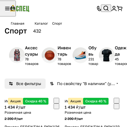
Главная
Каталог
Спорт
Спорт
432
Аксес
Инвен
Обу
Одеж
суары
тарь
вь
да
78
78
231
45
товаров
товаров
товар
товаро
Все фильтры
По свойству "В наличии" (убывание)
Интернет-магазин
Акция
Скидка 40 %
Интернет-магазин
Акция
Скидка 40 %
1 434 ₽/
шт
1 434 ₽/
шт
Розничная цена
Розничная цена
2 390 ₽/
шт
2 390 ₽/
шт
Рюкзак FERENTINA РЮК126
Рюкзак FERENTINA РЮК123