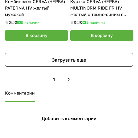
Комбинезон CERVA (ЧЕРВА)
Куртка CERVA (ЧЕРВА)
PATERNA HV желтый
MULTINORM RIDE FR HV
мужской
желтый с темно-синим с
СОП
0
0
В наличии
0
0
В наличии
В корзину
В корзину
Загрузить еще
1
2
Комментарии
Добавить комментарий