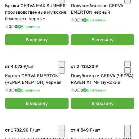
Брюки CERVA MAX SUMMER
Полукомбинезон CERVA
производственные мужские
EMERTON черный
бежевые с черным
0
0
В наличии
0
0
В наличии
В корзину
В корзину
от 4 073 ₽/
шт
от 2 413.20 ₽
Куртка CERVA EMERTON
Полуботинки CERVA (ЧЕРВА)
(ЧЕРВА ЕМЕРТОН) черная
RAVEN XT MF мужские
0
0
В наличии
0
0
В наличии
В корзину
В корзину
от 1 782.90 ₽/
шт
от 4 549 ₽/
шт