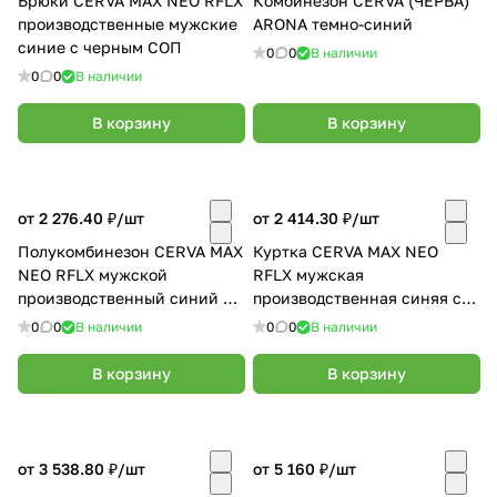
Брюки CERVA MAX NEO RFLX
Комбинезон CERVA (ЧЕРВА)
производственные мужские
ARONA темно-синий
синие с черным СОП
0
0
В наличии
0
0
В наличии
В корзину
В корзину
от 2 276.40 ₽/
шт
от 2 414.30 ₽/
шт
Полукомбинезон CERVA MAX
Куртка CERVA MAX NEO
NEO RFLX мужской
RFLX мужская
производственный синий с
производственная синяя с
черным СОП
черным СОП
0
0
В наличии
0
0
В наличии
В корзину
В корзину
от 3 538.80 ₽/
шт
от 5 160 ₽/
шт