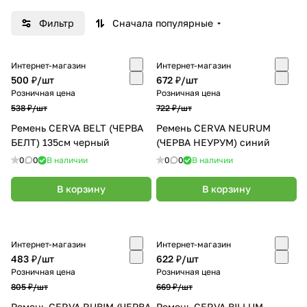
продукции, которая обеспечит должную
Фильтр
Сначала популярные
защиту и безопасность во время работы.
Интернет-магазин
Интернет-магазин
500 ₽/
шт
672 ₽/
шт
Розничная цена
Розничная цена
538 ₽/
шт
722 ₽/
шт
Ремень CERVA BELT (ЧЕРВА
Ремень CERVA NEURUM
БЕЛТ) 135см черный
(ЧЕРВА НЕУРУМ) синий
0
0
В наличии
0
0
В наличии
В корзину
В корзину
Интернет-магазин
Интернет-магазин
483 ₽/
шт
622 ₽/
шт
Розничная цена
Розничная цена
805 ₽/
шт
669 ₽/
шт
Ремень CERVA RUBIM (ЧЕРВА
Ремень CERVA BILLUM