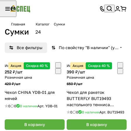
Главная
Каталог
Сумки
Сумки
24
Все фильтры
По свойству "В наличии" (убывание)
Интернет-магазин
Акция
Скидка 40 %
Интернет-магазин
Акция
Скидка 40 %
252 ₽/
шт
390 ₽/
шт
Розничная цена
Розничная цена
420 ₽/
шт
650 ₽/
шт
Чехол CHINA YDB-01 для
Чехол для ракеток
мячей
BUTTERFLY BUT19493
настольного тенниса
0
0
В наличии
Арт.
YDB-01
красный
0
0
В наличии
Арт.
BUT19493
В корзину
В корзину