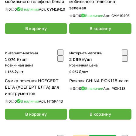
мобильного телефона белая
мобильного телефона
зеленая
0
0
В наличии
Арт.
СУМ19410
0
0
В наличии
Арт.
СУМ19405
В корзину
В корзину
Интернет-магазин
Интернет-магазин
1 074 ₽/
шт
2 099 ₽/
шт
Розничная цена
Розничная цена
1 155 ₽/
шт
2 257 ₽/
шт
Сумка поясная HOEGERT
Рюкзак CHINA РЮК118 хаки
ELTA (ХОЕГЕРТ ЕЛТА) для
0
0
В наличии
Арт.
РЮК118
инструментов
0
0
В наличии
Арт.
HT5K443
В корзину
В корзину