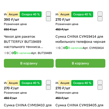
Интернет-магазин
Акция
Скидка 40 %
Интернет-магазин
Акция
Скидка 40 %
390 ₽/
шт
270 ₽/
шт
Розничная цена
Розничная цена
650 ₽/
шт
450 ₽/
шт
Чехол для ракеток
Сумка CHINA СУМ19414 для
BUTTERFLY BUT19489
мобильного телефона черная
настольного тенниса
0
0
В наличии
Арт.
СУМ19414
серебристый
0
0
В наличии
Арт.
BUT19489
В корзину
В корзину
Интернет-магазин
Акция
Скидка 40 %
Интернет-магазин
Акция
Скидка 40 %
270 ₽/
шт
270 ₽/
шт
Розничная цена
Розничная цена
450 ₽/
шт
450 ₽/
шт
Сумка CHINA СУМ19410 для
Сумка CHINA СУМ19405 для