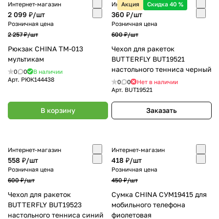
Интернет-магазин
Интернет-магазин
Акция
Скидка 40 %
2 099 ₽/
шт
360 ₽/
шт
Розничная цена
Розничная цена
2 257 ₽/
шт
600 ₽/
шт
Рюкзак CHINA ТМ-013
Чехол для ракеток
мультикам
BUTTERFLY BUT19521
настольного тенниса черный
0
0
В наличии
Арт.
РЮК144438
0
0
Нет в наличии
Арт.
BUT19521
В корзину
Заказать
Интернет-магазин
Интернет-магазин
558 ₽/
шт
418 ₽/
шт
Розничная цена
Розничная цена
600 ₽/
шт
450 ₽/
шт
Чехол для ракеток
Сумка CHINA СУМ19415 для
BUTTERFLY BUT19523
мобильного телефона
настольного тенниса синий
фиолетовая