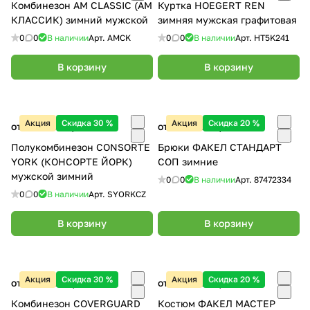
Комбинезон AM CLASSIC (АМ
Куртка HOEGERT REN
КЛАССИК) зимний мужской
зимняя мужская графитовая
0
0
В наличии
Арт.
AMCK
0
0
В наличии
Арт.
HT5K241
В корзину
В корзину
Акция
Скидка 30 %
Акция
Скидка 20 %
от 4 317.60 ₽/
шт
от 2 021.60 ₽/
шт
Полукомбинезон CONSORTE
Брюки ФАКЕЛ СТАНДАРТ
YORK (КОНСОРТЕ ЙОРК)
СОП зимние
мужской зимний
0
0
В наличии
Арт.
87472334
0
0
В наличии
Арт.
SYORKCZ
В корзину
В корзину
Акция
Скидка 30 %
Акция
Скидка 20 %
от 9 615.20 ₽/
шт
от 5 539.20 ₽/
шт
Комбинезон COVERGUARD
Костюм ФАКЕЛ МАСТЕР