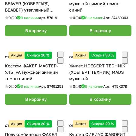
BEAVER (КОВЕРГАРД
мужской зимний темно-
БЕАВЕР) утепленный
синий
мужской
0
0
В наличии
Арт.
57619
0
0
В наличии
Арт.
87469003
В корзину
В корзину
Акция
Скидка 20 %
Акция
Скидка 30 %
от 6 817.60 ₽/
шт
от 2 028.60 ₽/
шт
Костюм ФАКЕЛ МАСТЕР-
Жилет HOEGERT TECHNIK
УЛЬТРА мужской зимний
(ХОЕГЕРТ ТЕХНИК) MADS
темно-синий
мужской
0
0
В наличии
Арт.
87491253
0
0
В наличии
Арт.
HT5K378
В корзину
В корзину
Акция
Скидка 20 %
Акция
Скидка 20 %
от 2 348.80 ₽/
шт
от 3 260 ₽/
шт
Полукомбинезон ФАКЕЛ
Куртка СИРИУС ФАВОРИТ