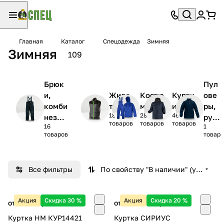
Главная
Каталог
Спецодежда
Зимняя
Зимняя
109
Брюк
Пул
и,
Жиле
Костю
Куртк
ове
комби
ты
мы
и
ры,
18
28
46
незон
руб
товаров
товаров
товаров
16
1
ы,
ашк
товаров
товар
полук
и
омбин
езоны
Все фильтры
По свойству "В наличии" (убывание)
Акция
Скидка 30 %
Акция
Скидка 20 %
от 2 198 ₽/
шт
от 2 866.40 ₽/
шт
Куртка HM КУР14421
Куртка СИРИУС