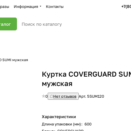
+7(8
разы
Информация
Контакты
талог
D SUMI мужская
Куртка COVERGUARD SU
мужская
0
Нет отзывов
Арт.
5SUM120
Характеристики
Длина упаковки (мм)
:
600