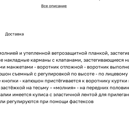
Все описание
Доставка
 молнией и утепленной ветрозащитной планкой, застеги
 накладные карманы с клапанами, застегивающиеся на 
ми манжетами - воротник отложной - воротник выполне
юшон съемный с регулировкой по высоте - по лицевому
ве кнопки - капюшон пристёгивается к воротнику куртк
застёжкой на тесьму – «молния» - на передних полов
алии имеется кулиса с эластичной лентой для прилегани
ели регулируются при помощи фастексов