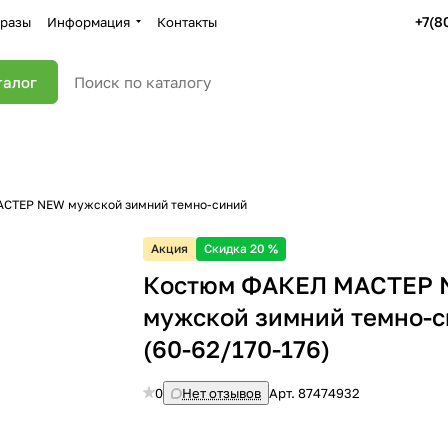
+7(8
разы
Информация
Контакты
талог
СТЕР NEW мужской зимний темно-синий
Акция
Скидка 20 %
Костюм ФАКЕЛ МАСТЕР
мужской зимний темно-
(60-62/170-176)
0
Нет отзывов
Арт.
87474932