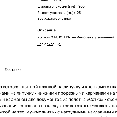
Бренд
:
ЭТАЛОН
Ширина упаковки (мм)
:
300
Высота упаковки (мм)
:
25
Все характеристики
Описание
Костюм ЭТАЛОН Юкон-Мембрана утепленный
Все описание
Доставка
ую ветроза- щитной планкой на липучку и кнопками с п
ами на липучку • нижними прорезными карманами на т
 и карманом для документов из полотна «Сетка» • съ
зования капюшона на каску • трикотажные манжеты по 
тежкой на тесьму-«молния» • с нагрудными накладными