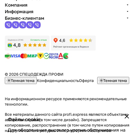
Компания
Информация
Бизнес-клиентам
© 2026 СПЕЦОДЕЖДА ПРОФИ
Темная тема
Конфиденциальность
Оферта
Темная тема
На информационном ресурсе применяются
рекомендательные
технологии
.
Все материалы данного сайта profi.express являются объектами
Файлы cookie
авторского права (в том числе дизайн). Запрещается
копирование, распространение (в том числе путем копирования
Для обеспечения высокого уровня обслуживания на
на другие сайты и ресурсы Интернете) или любое иное