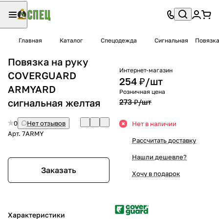
Главная
Каталог
Спецодежда
Сигнальная
Повязка
Повязка на руку
Интернет-магазин
COVERGUARD
254 ₽/
шт
ARMYARD
Розничная цена
сигнальная желтая
273 ₽/
шт
0
Нет отзывов
Нет в наличии
Арт.
7ARMY
Рассчитать доставку
Нашли дешевле?
Заказать
Хочу в подарок
Характеристики