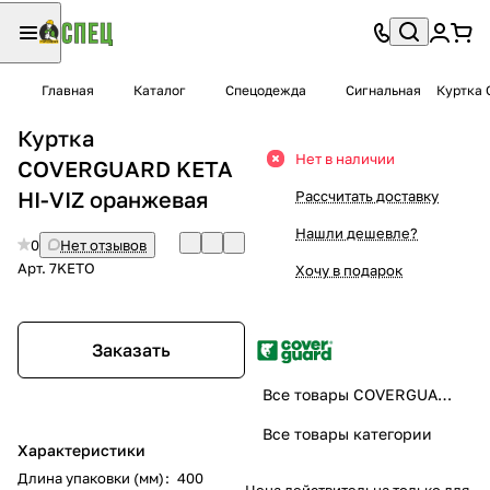
Главная
Каталог
Спецодежда
Сигнальная
Куртка 
Куртка
Нет в наличии
COVERGUARD KETA
HI-VIZ оранжевая
Рассчитать доставку
Нашли дешевле?
0
Нет отзывов
Арт.
7KETO
Хочу в подарок
Заказать
Все товары COVERGUARD
Все товары категории
Характеристики
Длина упаковки (мм)
:
400
Цена действительна только для