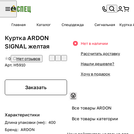
Главная
Каталог
Спецодежда
Сигнальная
Куртка 
Куртка ARDON
Нет в наличии
SIGNAL желтая
Рассчитать доставку
0
Нет отзывов
Нашли дешевле?
Арт.
H5910
Хочу в подарок
Заказать
Все товары ARDON
Характеристики
Все товары категории
Длина упаковки (мм)
:
400
Бренд
:
ARDON
Цена действительна только для