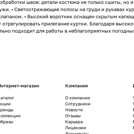
обработки швов: детали костюма не только сшиты, но 
ужи. • Светоотражающие полосы на груди и рукавах курт
лапаном. • Высокий воротник оснащен скрытым капюшо
т отрегулировать прилегание куртки. Благодаря высок
о подходит для работы в неблагоприятных погодных у
Интернет-магазин
Компания
аталог
О компании
Акции
Сотрудники
Бренды
Новости
Коллекции
Отзывы
Образы
Карьера
Лицензии
Документы