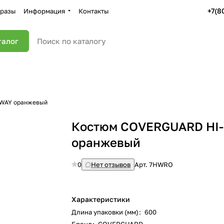
+7(8
разы
Информация
Контакты
талог
-WAY оранжевый
Костюм COVERGUARD HI
оранжевый
0
Нет отзывов
Арт.
7HWRO
Характеристики
Длина упаковки (мм)
:
600