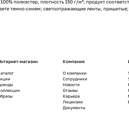
100% полиэстер, плотность 150 г/м²; продукт соответс
в цвете темно-синем; светоотражающие ленты, пришиты
Интернет-магазин
Компания
аталог
О компании
Акции
Сотрудники
Бренды
Новости
Коллекции
Отзывы
Образы
Карьера
Лицензии
Документы