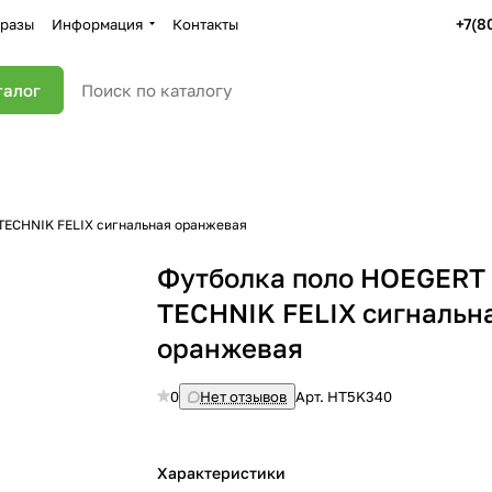
+7(8
разы
Информация
Контакты
талог
TECHNIK FELIX сигнальная оранжевая
Футболка поло HOEGERT
TECHNIK FELIX сигнальн
оранжевая
0
Нет отзывов
Арт.
HT5K340
Характеристики