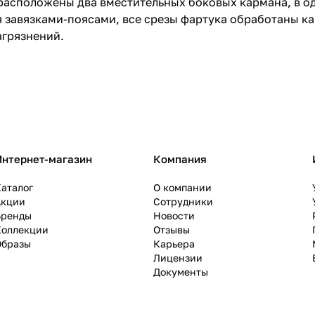
 расположены два вместительных боковых кармана, в о
 завязками-поясами, все срезы фартука обработаны ка
агрязнений.
Интернет-магазин
Компания
аталог
О компании
Акции
Сотрудники
Бренды
Новости
Коллекции
Отзывы
Образы
Карьера
Лицензии
Документы