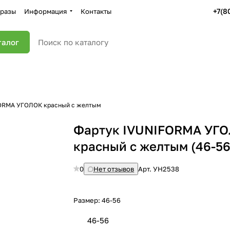
+7(8
разы
Информация
Контакты
талог
ORMA УГОЛОК красный с желтым
Фартук IVUNIFORMA УГ
красный с желтым (46-56
0
Нет отзывов
Арт.
УН2538
Размер:
46-56
46-56