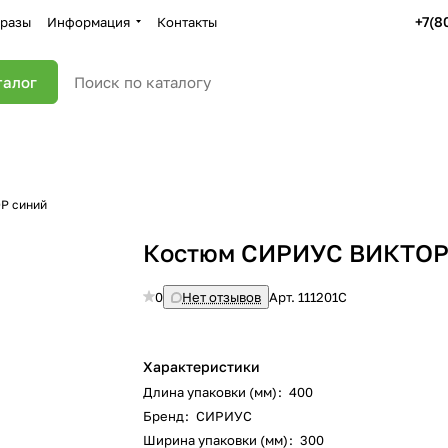
+7(8
разы
Информация
Контакты
талог
Р синий
Костюм СИРИУС ВИКТОР
0
Нет отзывов
Арт.
111201С
Характеристики
Длина упаковки (мм)
:
400
Бренд
:
СИРИУС
Ширина упаковки (мм)
:
300