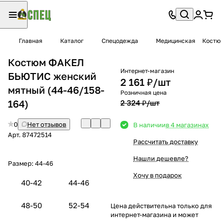
Главная
Каталог
Спецодежда
Медицинская
Костю
Костюм ФАКЕЛ
Интернет-магазин
БЬЮТИС женский
2 161 ₽/
шт
мятный (44-46/158-
Розничная цена
164)
2 324 ₽/
шт
0
Нет отзывов
В наличии
в 4 магазинах
Арт.
87472514
Рассчитать доставку
Нашли дешевле?
Размер:
44-46
Хочу в подарок
40-42
44-46
48-50
52-54
Цена действительна только для
интернет-магазина и может