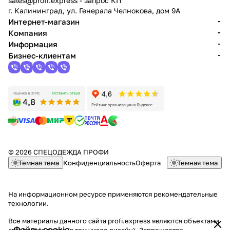
sales@profi.express
- запрос КП
г. Калининград, ул. Генерала Челнокова, дом 9A
Интернет-магазин
Компания
Информация
Бизнес-клиентам
© 2026 СПЕЦОДЕЖДА ПРОФИ
Темная тема
Конфиденциальность
Оферта
Темная тема
На информационном ресурсе применяются
рекомендательные
технологии
.
Все материалы данного сайта profi.express являются объектами
Файлы cookie