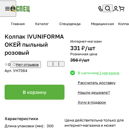
Главная
Каталог
Спецодежда
Медицинская
Колпа
Колпак IVUNIFORMA
Интернет-магазин
ОКЕЙ пыльный
331 ₽/
шт
розовый
Розничная цена
356 ₽/
шт
0
Нет отзывов
Арт.
УН7364
В наличии
в 1 магазине
Рассчитать доставку
В корзину
Нашли дешевле?
Хочу в подарок
Характеристики
Цена действительна только для
интернет-магазина и может
Длина упаковки (мм)
:
300