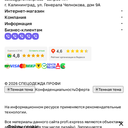
г. Калининград, ул. Генерала Челнокова, дом 9A
Интернет-магазин
Компания
Информация
Бизнес-клиентам
© 2026 СПЕЦОДЕЖДА ПРОФИ
Темная тема
Конфиденциальность
Оферта
Темная тема
На информационном ресурсе применяются
рекомендательные
технологии
.
Все материалы данного сайта profi.express являются объектами
Файлы cookie
авторского права (в том числе дизайн). Запрещается