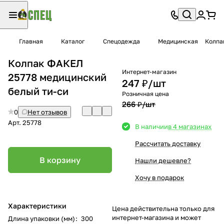
Главная
Каталог
Спецодежда
Медицинская
Колпа
Колпак ФАКЕЛ
Интернет-магазин
25778 медицинский
247 ₽/
шт
белый ти-си
Розничная цена
266 ₽/
шт
0
Нет отзывов
Арт.
25778
В наличии
в 4 магазинах
Рассчитать доставку
В корзину
Нашли дешевле?
Хочу в подарок
Характеристики
Цена действительна только для
интернет-магазина и может
Длина упаковки (мм)
:
300