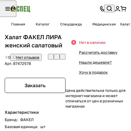
Главная
Каталог
Спецодежда
Медицинская
Халат
Халат ФАКЕЛ ЛИРА
Нет в наличии
женский салатовый
Рассчитать доставку
0
Нет отзывов
Нашли дешевле?
Арт.
87472578
Хочу в подарок
Заказать
Цена действительна только для
интернет-магазина и может
отличаться от цен в розничных
магазинах
Характеристики
Бренд
:
ФАКЕЛ
Базовая единица
:
шт