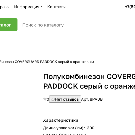
+7(8
разы
Информация
Контакты
талог
бинезон COVERGUARD PADDOCK серый с оранжевым
Полукомбинезон COVER
PADDOCK серый с оранж
0
Нет отзывов
Арт.
8PADB
Характеристики
Длина упаковки (мм)
:
300