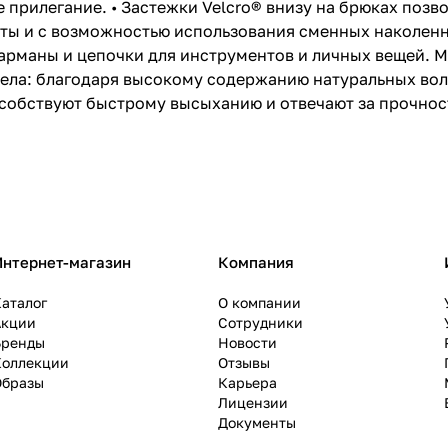
прилегание. • Застежки Velcro® внизу на брюках позвол
ты и с возможностью использования сменных наколенн
арманы и цепочки для инструментов и личных вещей. М
 тела: благодаря высокому содержанию натуральных во
особствуют быстрому высыханию и отвечают за прочнос
Интернет-магазин
Компания
аталог
О компании
Акции
Сотрудники
Бренды
Новости
Коллекции
Отзывы
Образы
Карьера
Лицензии
Документы