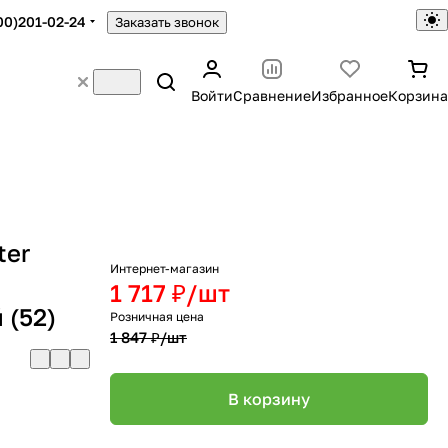
00)201-02-24
Заказать звонок
Войти
Сравнение
Избранное
Корзина
ter
Интернет-магазин
1 717 ₽/
шт
 (52)
Розничная цена
1 847 ₽/
шт
В корзину