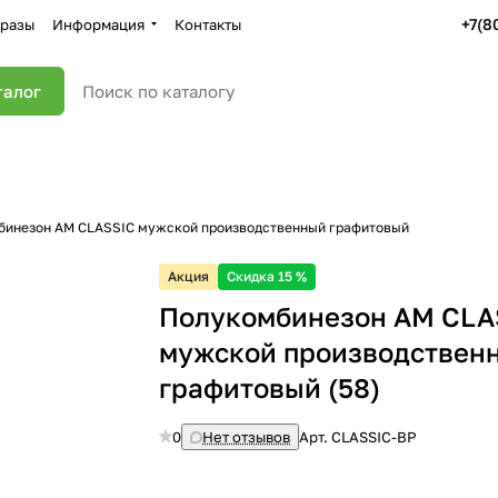
+7(8
разы
Информация
Контакты
талог
бинезон AM CLASSIC мужской производственный графитовый
Акция
Скидка 15 %
Полукомбинезон AM CLA
мужской производствен
графитовый (58)
0
Нет отзывов
Арт.
CLASSIC-BP