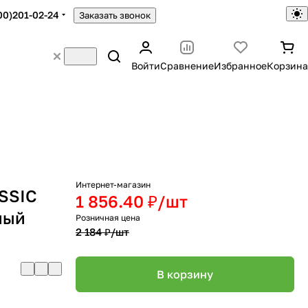
00)201-02-24
Заказать звонок
Войти
Сравнение
Избранное
Корзина
Интернет-магазин
SSIC
1 856.40 ₽/
шт
ный
Розничная цена
2 184 ₽/
шт
В корзину