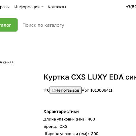
+7(8
разы
Информация
Контакты
талог
A синяя
Куртка CXS LUXY EDA си
0
Нет отзывов
Арт.
1010006411
Характеристики
Длина упаковки (мм)
:
400
Бренд
:
CXS
Ширина упаковки (мм)
:
300