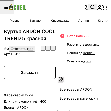
Главная
Каталог
Спецодежда
Летняя
Куртки
Куртка ARDON COOL
Нет в наличии
TREND 5 красная
Рассчитать доставку
0
Нет отзывов
Нашли дешевле?
Арт.
H8115
Хочу в подарок
Заказать
Все товары ARDON
Характеристики
Все товары категории
Длина упаковки (мм)
:
400
Бренд
:
ARDON
Цена действительна только для