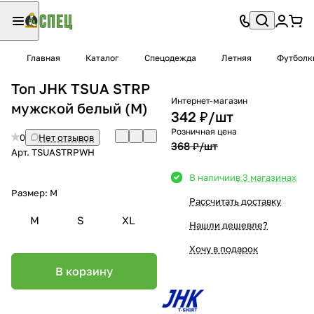
Главная
Каталог
Спецодежда
Летняя
Футболк
Топ JHK TSUA STRP
Интернет-магазин
мужской белый (M)
342 ₽/
шт
Розничная цена
0
Нет отзывов
368 ₽/
шт
Арт.
TSUASTRPWH
В наличии
в 3 магазинах
Размер:
M
Рассчитать доставку
M
S
XL
Нашли дешевле?
Хочу в подарок
В корзину