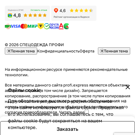
© 2026 СПЕЦОДЕЖДА ПРОФИ
Темная тема
Конфиденциальность
Оферта
Темная тема
На информационном ресурсе применяются
рекомендательные
технологии
.
Все материалы данного сайта profi.express являются объектами
Файлы cookie
авторского права (в том числе дизайн). Запрещается
копирование, распространение (в том числе путем копирования
Для обеспечения высокого уровня обслуживания на
на другие сайты и ресурсы Интернете) или любое иное
использование информации и объектов без предварительного
этом сайте используются файлы cookie. Продолжая
согласия правообладателя.
Читать далее
его использование, вы соглашаетесь с тем, что
файлы cookie будут сохраняться на вашем
компьютере.
Заказать