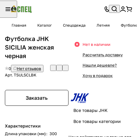
Главная
Каталог
Спецодежда
Летняя
Футболк
Футболка JHK
Нет в наличии
SICILIA женская
черная
Рассчитать доставку
Нашли дешевле?
0
Нет отзывов
Арт.
TSULSCLBK
Хочу в подарок
Заказать
Все товары JHK
Все товары категории
Характеристики
Длина упаковки (мм)
:
300
Цена действительна только для