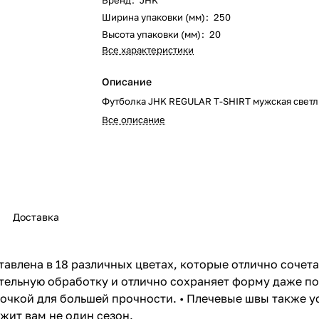
Бренд
:
JHK
Ширина упаковки (мм)
:
250
Высота упаковки (мм)
:
20
Все характеристики
Описание
Футболка JHK REGULAR T-SHIRT мужская свет
Все описание
Доставка
авлена в 18 различных цветах, которые отлично сочета
ительную обработку и отлично сохраняет форму даже п
трочкой для большей прочности. • Плечевые швы также 
жит вам не один сезон.