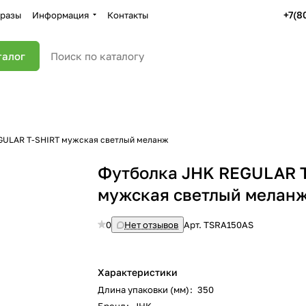
+7(8
разы
Информация
Контакты
талог
GULAR T-SHIRT мужская светлый меланж
Футболка JHK REGULAR 
мужская светлый мелан
0
Нет отзывов
Арт.
TSRA150AS
Характеристики
Длина упаковки (мм)
:
350