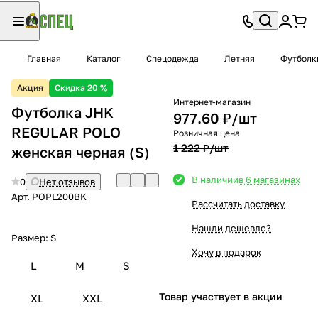
Главная
Каталог
Спецодежда
Летняя
Футболк
Акция
Скидка 20 %
Интернет-магазин
Футболка JHK
977.60 ₽/
шт
REGULAR POLO
Розничная цена
1 222 ₽/
шт
женская черная (S)
В наличии
в 6 магазинах
0
Нет отзывов
Арт.
POPL200BK
Рассчитать доставку
Нашли дешевле?
Размер:
S
Хочу в подарок
L
M
S
Товар участвует в акции
XL
XXL