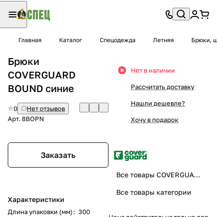
Главная
Каталог
Спецодежда
Летняя
Брюки, 
Брюки
Нет в наличии
COVERGUARD
BOUND синие
Рассчитать доставку
Нашли дешевле?
0
Нет отзывов
Арт.
8BOPN
Хочу в подарок
Заказать
Все товары COVERGUARD
Все товары категории
Характеристики
Длина упаковки (мм)
:
300
Цена действительна только для