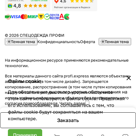
© 2026 СПЕЦОДЕЖДА ПРОФИ
Темная тема
Конфиденциальность
Оферта
Темная тема
На информационном ресурсе применяются
рекомендательные
технологии
.
Все материалы данного сайта profi.express являются объектами
Файлы cookie
авторского права (в том числе дизайн). Запрещается
копирование, распространение (в том числе путем копирования
Для обеспечения высокого уровня обслуживания на
на другие сайты и ресурсы Интернете) или любое иное
использование информации и объектов без предварительного
этом сайте используются файлы cookie. Продолжая
согласия правообладателя.
Читать далее
его использование, вы соглашаетесь с тем, что
файлы cookie будут сохраняться на вашем
компьютере.
Заказать
Принимаю