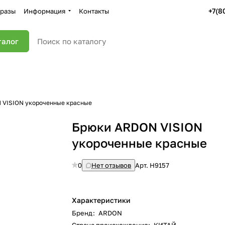
+7(8
разы
Информация
Контакты
талог
 VISION укороченные красные
Брюки ARDON VISION
укороченные красные
0
Нет отзывов
Арт.
H9157
Характеристики
Бренд
:
ARDON