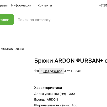
+7(8
разы
Информация
Контакты
талог
 ®URBAN+ синие
Брюки ARDON ®URBAN+ 
0
Нет отзывов
Арт.
H6540
Характеристики
Длина упаковки (мм)
:
300
Бренд
:
ARDON
Ширина упаковки (мм)
:
400