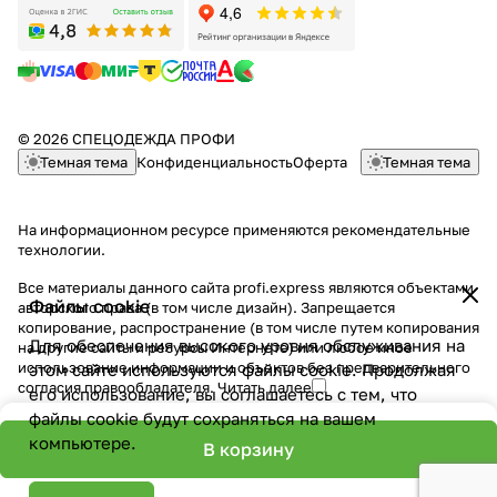
© 2026 СПЕЦОДЕЖДА ПРОФИ
Темная тема
Конфиденциальность
Оферта
Темная тема
На информационном ресурсе применяются
рекомендательные
технологии
.
Все материалы данного сайта profi.express являются объектами
Файлы cookie
авторского права (в том числе дизайн). Запрещается
копирование, распространение (в том числе путем копирования
Для обеспечения высокого уровня обслуживания на
на другие сайты и ресурсы Интернете) или любое иное
использование информации и объектов без предварительного
этом сайте используются файлы cookie. Продолжая
согласия правообладателя.
Читать далее
его использование, вы соглашаетесь с тем, что
файлы cookie будут сохраняться на вашем
компьютере.
В корзину