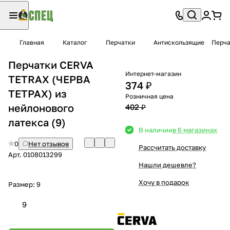
Главная
Каталог
Перчатки
Антискользящие
Перча
Перчатки CERVA
Интернет-магазин
TETRAX (ЧЕРВА
374 ₽
ТЕТРАХ) из
Розничная цена
нейлонового
402 ₽
латекса (9)
В наличии
в 6 магазинах
0
Нет отзывов
Рассчитать доставку
Арт.
0108013299
Нашли дешевле?
Хочу в подарок
Размер:
9
9