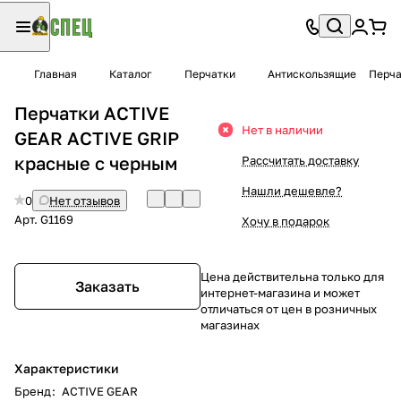
Главная
Каталог
Перчатки
Антискользящие
Перча
Перчатки ACTIVE
Нет в наличии
GEAR ACTIVE GRIP
красные с черным
Рассчитать доставку
Нашли дешевле?
0
Нет отзывов
Арт.
G1169
Хочу в подарок
Цена действительна только для
Заказать
интернет-магазина и может
отличаться от цен в розничных
магазинах
Характеристики
Бренд
:
ACTIVE GEAR