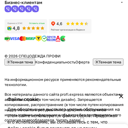
Бизнес-клиентам
© 2026 СПЕЦОДЕЖДА ПРОФИ
Темная тема
Конфиденциальность
Оферта
Темная тема
На информационном ресурсе применяются
рекомендательные
технологии
.
Все материалы данного сайта profi.express являются объектами
Файлы cookie
авторского права (в том числе дизайн). Запрещается
копирование, распространение (в том числе путем копирования
Для обеспечения высокого уровня обслуживания на
на другие сайты и ресурсы Интернете) или любое иное
использование информации и объектов без предварительного
этом сайте используются файлы cookie. Продолжая
согласия правообладателя.
Читать далее
его использование, вы соглашаетесь с тем, что