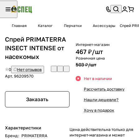
Главная
Каталог
Перчатки
Аксессуары
Спрей PRI
Спрей PRIMATERRA
Интернет-магазин
INSECT INTENSE от
467 ₽/
шт
насекомых
Розничная цена
503 ₽/
шт
0
Нет отзывов
Арт.
96209570
Нет в наличии
Рассчитать доставку
Заказать
Нашли дешевле?
Хочу в подарок
Характеристики
Цена действительна только для
интернет-магазина и может
Бренд
:
PRIMATERRA