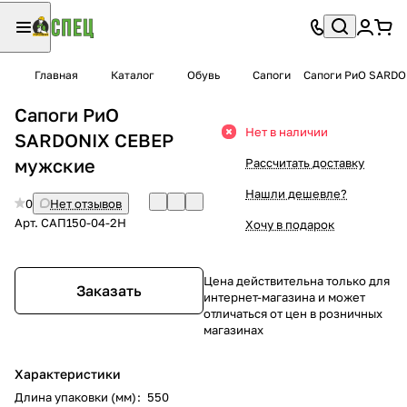
Главная
Каталог
Обувь
Сапоги
Сапоги РиО SARDO
Сапоги РиО
Нет в наличии
SARDONIX СЕВЕР
мужские
Рассчитать доставку
Нашли дешевле?
0
Нет отзывов
Арт.
САП150-04-2Н
Хочу в подарок
Цена действительна только для
Заказать
интернет-магазина и может
отличаться от цен в розничных
магазинах
Характеристики
Длина упаковки (мм)
:
550