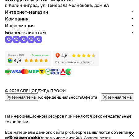
г. Калининград, ул. Генерала Челнокова, дом 9A
Интернет-магазин
Компания
Информация
Бизнес-клиентам
© 2026 СПЕЦОДЕЖДА ПРОФИ
Темная тема
Конфиденциальность
Оферта
Темная тема
На информационном ресурсе применяются
рекомендательные
технологии
.
Все материалы данного сайта profi.express являются объектами
Файлы cookie
авторского права (в том числе дизайн). Запрещается