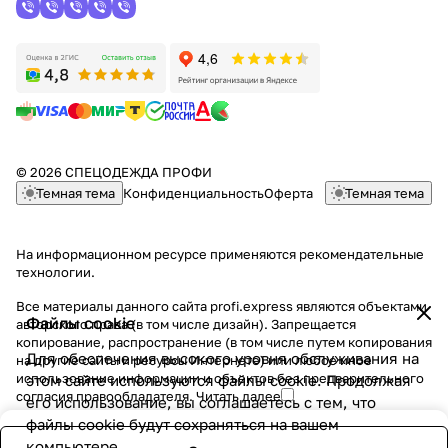
© 2026 СПЕЦОДЕЖДА ПРОФИ
Темная тема
Конфиденциальность
Оферта
Темная тема
На информационном ресурсе применяются
рекомендательные
технологии
.
Все материалы данного сайта profi.express являются объектами
Файлы cookie
авторского права (в том числе дизайн). Запрещается
копирование, распространение (в том числе путем копирования
Для обеспечения высокого уровня обслуживания на
на другие сайты и ресурсы Интернете) или любое иное
использование информации и объектов без предварительного
этом сайте используются файлы cookie. Продолжая
согласия правообладателя.
Читать далее
его использование, вы соглашаетесь с тем, что
файлы cookie будут сохраняться на вашем
компьютере.