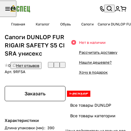
Главная
Каталог
Обувь
Сапоги
Сапоги DUNLOP FUR
Сапоги DUNLOP FUR
Нет в наличии
RIGAIR SAFETY S5 CI
SRA унисекс
Рассчитать доставку
Нашли дешевле?
0
Нет отзывов
Арт.
9RFSA
Хочу в подарок
Заказать
Все товары DUNLOP
Все товары категории
Характеристики
Длина упаковки (мм)
:
390
Цена действительна только для