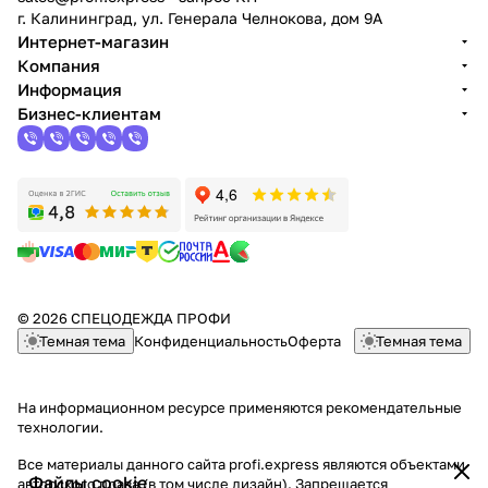
г. Калининград, ул. Генерала Челнокова, дом 9A
Интернет-магазин
Компания
Информация
Бизнес-клиентам
© 2026 СПЕЦОДЕЖДА ПРОФИ
Темная тема
Конфиденциальность
Оферта
Темная тема
На информационном ресурсе применяются
рекомендательные
технологии
.
Все материалы данного сайта profi.express являются объектами
Файлы cookie
авторского права (в том числе дизайн). Запрещается