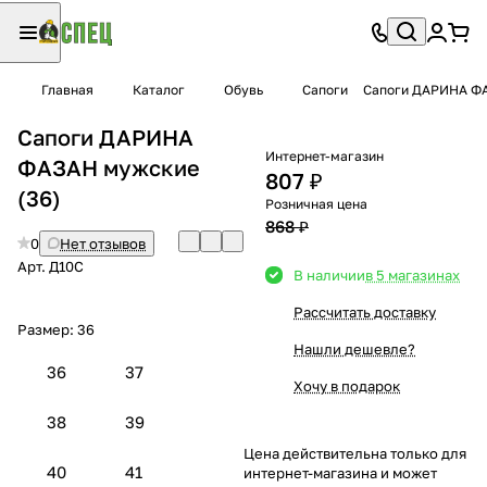
Главная
Каталог
Обувь
Сапоги
Сапоги ДАРИНА Ф
Сапоги ДАРИНА
Интернет-магазин
ФАЗАН мужские
807 ₽
(36)
Розничная цена
868 ₽
0
Нет отзывов
Арт.
Д10С
В наличии
в 5 магазинах
Рассчитать доставку
Размер:
36
Нашли дешевле?
36
37
Хочу в подарок
38
39
Цена действительна только для
40
41
интернет-магазина и может