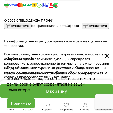
© 2026 СПЕЦОДЕЖДА ПРОФИ
Темная тема
Конфиденциальность
Оферта
Темная тема
На информационном ресурсе применяются
рекомендательные
технологии
.
Все материалы данного сайта profi.express являются объектами
Файлы cookie
авторского права (в том числе дизайн). Запрещается
копирование, распространение (в том числе путем копирования
Для обеспечения высокого уровня обслуживания на
на другие сайты и ресурсы Интернете) или любое иное
использование информации и объектов без предварительного
этом сайте используются файлы cookie. Продолжая
согласия правообладателя.
Читать далее
его использование, вы соглашаетесь с тем, что
файлы cookie будут сохраняться на вашем
компьютере.
В корзину
Принимаю
Главная
Каталог
Корзина
Избранные
Кабинет
Сравнение