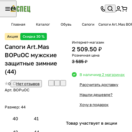
Главная
Каталог
Обувь
Сапоги
Сапоги Art.Mas B
Акция
Скидка 30 %
Интернет-магазин
Сапоги Art.Mas
2 509.50 ₽
BOPuOC мужские
Розничная цена
3 585 ₽
защитные зимние
(44)
В наличии
в 2 магазинах
0
Нет отзывов
Рассчитать доставку
Арт.
BOPuOC
Нашли дешевле?
Хочу в подарок
Размер:
44
40
41
Товар участвует в акции
42
44