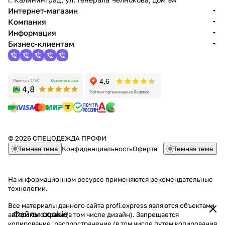
Интернет-магазин
Компания
Информация
Бизнес-клиентам
© 2026 СПЕЦОДЕЖДА ПРОФИ
Темная тема
Конфиденциальность
Оферта
Темная тема
На информационном ресурсе применяются
рекомендательные
технологии
.
Все материалы данного сайта profi.express являются объектами
Файлы cookie
авторского права (в том числе дизайн). Запрещается
копирование, распространение (в том числе путем копирования