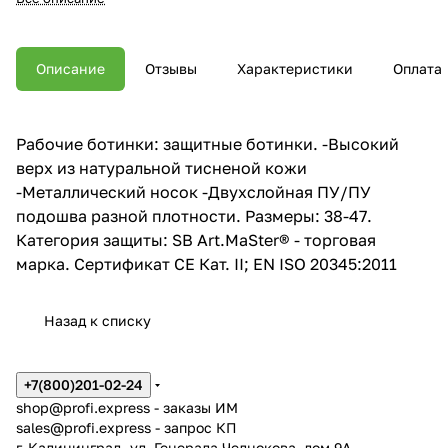
Описание
Отзывы
Характеристики
Оплата
Рабочие ботинки: защитные ботинки. -Высокий
верх из натуральной тисненой кожи
-Металлический носок -Двухслойная ПУ/ПУ
подошва разной плотности. Размеры: 38-47.
Категория защиты: SB Art.MaSter® - торговая
марка. Сертификат CE Кат. II; EN ISO 20345:2011
Назад к списку
+7(800)201-02-24
shop@profi.express
- заказы ИМ
sales@profi.express
- запрос КП
г. Калининград, ул. Генерала Челнокова, дом 9A