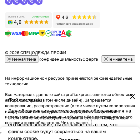
© 2026 СПЕЦОДЕЖДА ПРОФИ
Темная тема
Конфиденциальность
Оферта
Темная тема
На информационном ресурсе применяются
рекомендательные
технологии
.
Все материалы данного сайта profi.express являются объектами
Файлы cookie
авторского права (в том числе дизайн). Запрещается
копирование, распространение (в том числе путем копирования
Для обеспечения высокого уровня обслуживания на
на другие сайты и ресурсы Интернете) или любое иное
использование информации и объектов без предварительного
этом сайте используются файлы cookie. Продолжая
согласия правообладателя.
Читать далее
его использование, вы соглашаетесь с тем, что
файлы cookie будут сохраняться на вашем
компьютере.