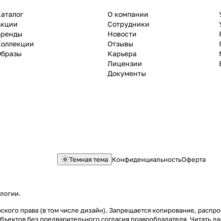
аталог
О компании
Акции
Сотрудники
Бренды
Новости
Коллекции
Отзывы
Образы
Карьера
Лицензии
Документы
Темная тема
Конфиденциальность
Оферта
ологии
.
рского права (в том числе дизайн). Запрещается копирование, распро
бъектов без предварительного согласия правообладателя.
Читать д