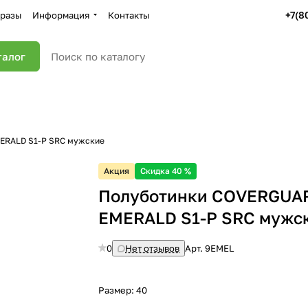
+7(8
разы
Информация
Контакты
талог
ERALD S1-P SRС мужские
Акция
Скидка 40 %
Полуботинки COVERGUA
EMERALD S1-P SRС мужск
0
Нет отзывов
Арт.
9EMEL
Размер:
40