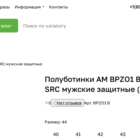
+7(8
разы
Информация
Контакты
талог
SRC мужские защитные
Полуботинки AM BPZO1 
SRC мужские защитные (
0
Нет отзывов
Арт.
BPZO1 B
Размер:
44
40
41
42
43