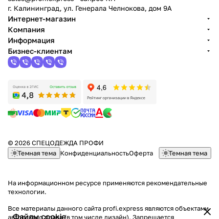
г. Калининград, ул. Генерала Челнокова, дом 9A
Интернет-магазин
Компания
Информация
Бизнес-клиентам
© 2026 СПЕЦОДЕЖДА ПРОФИ
Темная тема
Конфиденциальность
Оферта
Темная тема
На информационном ресурсе применяются
рекомендательные
технологии
.
Все материалы данного сайта profi.express являются объектами
Файлы cookie
авторского права (в том числе дизайн). Запрещается