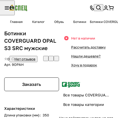
Главная
Каталог
Обувь
Ботинки
Ботинки COVERGU
Ботинки
Нет в наличии
COVERGUARD OPAL
S3 SRC мужские
Рассчитать доставку
Нашли дешевле?
0
Нет отзывов
Арт.
9OPAH
Хочу в подарок
Заказать
Все товары COVERGUARD
Все товары категории
Характеристики
Длина упаковки (мм)
:
350
Цена действительна только для