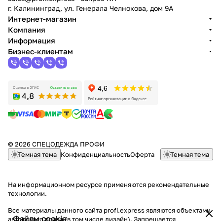
г. Калининград, ул. Генерала Челнокова, дом 9A
Интернет-магазин
Компания
Информация
Бизнес-клиентам
© 2026 СПЕЦОДЕЖДА ПРОФИ
Темная тема
Конфиденциальность
Оферта
Темная тема
На информационном ресурсе применяются
рекомендательные
технологии
.
Все материалы данного сайта profi.express являются объектами
Файлы cookie
авторского права (в том числе дизайн). Запрещается