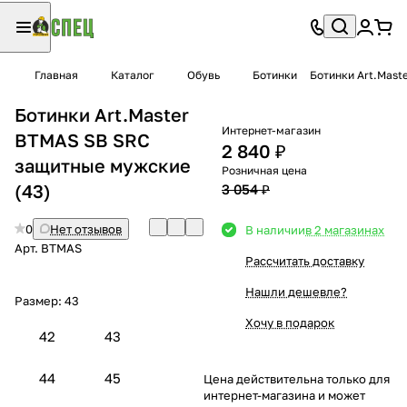
Главная
Каталог
Обувь
Ботинки
Ботинки Art.Mas
Ботинки Art.Master
Интернет-магазин
BTMAS SB SRС
2 840 ₽
защитные мужские
Розничная цена
(43)
3 054 ₽
0
Нет отзывов
В наличии
в 2 магазинах
Арт.
BTMAS
Рассчитать доставку
Нашли дешевле?
Размер:
43
Хочу в подарок
42
43
44
45
Цена действительна только для
интернет-магазина и может