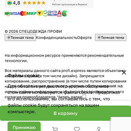
© 2026 СПЕЦОДЕЖДА ПРОФИ
Темная тема
Конфиденциальность
Оферта
Темная тема
На информационном ресурсе применяются
рекомендательные
технологии
.
Все материалы данного сайта profi.express являются объектами
Файлы cookie
авторского права (в том числе дизайн). Запрещается
копирование, распространение (в том числе путем копирования
Для обеспечения высокого уровня обслуживания на
на другие сайты и ресурсы Интернете) или любое иное
использование информации и объектов без предварительного
этом сайте используются файлы cookie. Продолжая
согласия правообладателя.
Читать далее
его использование, вы соглашаетесь с тем, что
файлы cookie будут сохраняться на вашем
компьютере.
В корзину
Принимаю