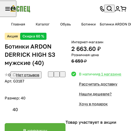
Главная
Каталог
Обувь
Ботинки
Ботинки ARDON D
Акция
Скидка 60 %
Интернет-магазин
Ботинки ARDON
2 663.60 ₽
DERRICK HIGH S3
Розничная цена
6 659 ₽
мужские (40)
В наличии
в 1 магазине
0
Нет отзывов
Арт.
G3187
Рассчитать доставку
Нашли дешевле?
Размер:
40
Хочу в подарок
40
Товар участвует в акции
В корзину