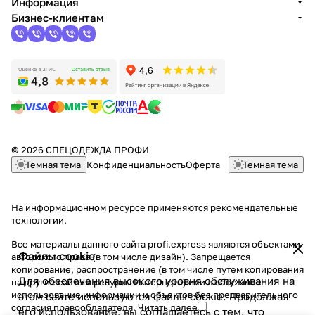
Информация
Бизнес-клиентам
© 2026 СПЕЦОДЕЖДА ПРОФИ
Темная тема
Конфиденциальность
Оферта
Темная тема
На информационном ресурсе применяются
рекомендательные
технологии
.
Все материалы данного сайта profi.express являются объектами
Файлы cookie
авторского права (в том числе дизайн). Запрещается
копирование, распространение (в том числе путем копирования
Для обеспечения высокого уровня обслуживания на
на другие сайты и ресурсы Интернете) или любое иное
использование информации и объектов без предварительного
этом сайте используются файлы cookie. Продолжая
согласия правообладателя.
Читать далее
его использование, вы соглашаетесь с тем, что