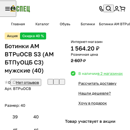
Главная
Каталог
Обувь
Ботинки
Ботинки AM BTPu
Акция
Скидка 40 %
Интернет-магазин
Ботинки AM
1 564.20 ₽
BTPuOCB S3 (АМ
Розничная цена
2 607 ₽
БТПуОЦБ С3)
мужские (40)
В наличии
в 2 магазинах
0
Нет отзывов
Рассчитать доставку
Арт.
BTPuOCB
Нашли дешевле?
Хочу в подарок
Размер:
40
39
40
Товар участвует в акции
45
46