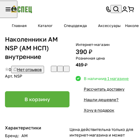
Главная
Каталог
Спецодежда
Аксессуары
Наколе
Наколенники AM
Интернет-магазин
NSP (АМ НСП)
390 ₽
внутренние
Розничная цена
419 ₽
0
Нет отзывов
Арт.
NSP
В наличии
в 1 магазине
Рассчитать доставку
В корзину
Нашли дешевле?
Хочу в подарок
Характеристики
Цена действительна только для
интернет-магазина и может
Бренд
:
AM